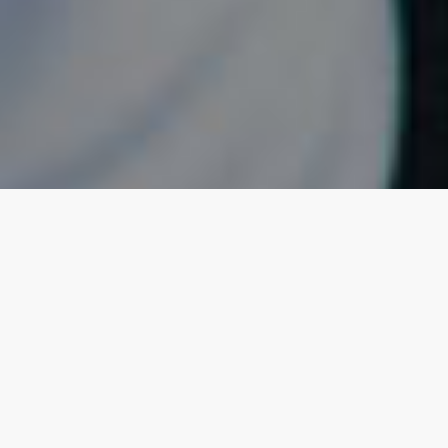
Získejte za vaší nemovitosti více
Víme jak získat z prodeje nebo pronájmu více,
než je na trhu bězné. Kvalitní zpracování
nabídky a efektivní komunikace se zájemci